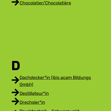
Chocolatier/Chocolatière
D
Dachdecker*in (ibis acam Bildungs
Gmbh)
Destillateur*in
Drechsler*in