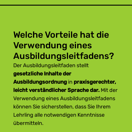
Ausbildungstipps erfahrener
Ausbilder*innen
Best-Practice-Beispiele
Welche Vorteile hat die
Und eine
Ausbildungsdokumentation
Verwendung eines
(erstellt nach der Ausbildungsordnung),
Ausbildungsleitfadens?
um die Fortschritte Ihrer Lehrlinge einfach
zu erfassen.
Der Ausbildungsleitfaden stellt
gesetzliche Inhalte der
Ausbildungsordnung
in
praxisgerechter,
leicht verständlicher Sprache dar.
Mit der
Verwendung eines
Ausbildungsleitfadens
können Sie sicherstellen, dass Sie Ihrem
Lehrling alle notwendigen Kenntnisse
übermitteln.