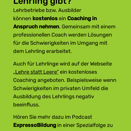
Lehrling gibt?
bist.“ statt „Du warst heute gut!“
Lehrbetriebe bzw. Ausbilder
Begrenzen Sie Ihre Rückmeldung auf
können
kostenlos
ein
Coaching in
das
Verhalten des Lehrlings
.
Anspruch nehmen
. Gemeinsam mit einem
Vermeiden Sie es, die Person an sich
professionellen Coach werden Lösungen
zu bewerten oder zu kritisieren.
für die Schwierigkeiten im Umgang mit
Beispiel: „Du hast das Rohr schief
dem Lehrling erarbeitet.
abgeschnitten.“ statt „Du bist einfach
ungeschickt!“
Auch für Lehrlinge wird auf der Webseite
„Lehre statt Leere“
ein kostenloses
Coaching angeboten. Beispielsweise wenn
Schwierigkeiten im privaten Umfeld die
Ausbildung des Lehrlings negativ
beeinfluss.
Hören Sie mehr dazu im Podcast
ExpressoBildung
in einer Spezialfolge zu