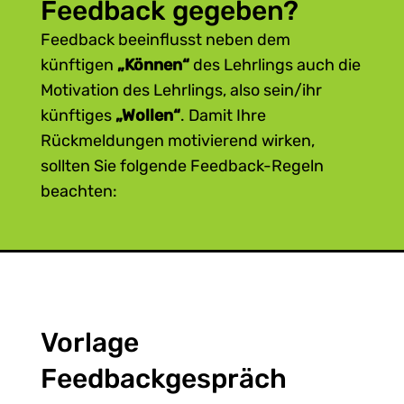
Feedback gegeben?
Feedback beeinflusst neben dem
künftigen
„Können“
des Lehrlings auch die
Motivation des Lehrlings, also sein/ihr
künftiges
„Wollen“
. Damit Ihre
Rückmeldungen motivierend wirken,
sollten Sie folgende Feedback-Regeln
beachten:
Rückmeldungen zu Verhalten und
Leistung des Lehrlings sollten
möglichst zeitnah
an die Situation
erfolgen. Im Allgemeinen gilt: Je
schneller das Feedback erfolgt, umso
Vorlage
effektiver ist es.
Feedback sollte immer
konstruktiv
Feedbackgespräch
sein: Bieten Sie
Perspektiven für die