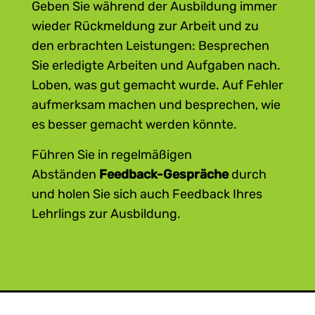
Geben Sie während der Ausbildung immer
Fehler als Lernchancen zulassen: Aus
wieder Rückmeldung zur Arbeit und zu
Fehlern lernt man.
den erbrachten Leistungen: Besprechen
Bei Fehlern richtig Feedback geben:
Sie erledigte Arbeiten und Aufgaben nach.
Werden Sie nicht persönlich, sondern
Loben, was gut gemacht wurde. Auf Fehler
bleiben Sie sachlich. Besprechen Sie
aufmerksam machen und besprechen, wie
gemeinsam mit Ihrem Lehrling, wie es
es besser gemacht werden könnte.
besser gemacht werden kann.
Bei Lob durchaus persönlich werden:
Führen Sie in regelmäßigen
Zeigen Sie dem Lehrling Anerkennung
Abständen
Feedback-Gespräche
durch
für das, was er gut kann/gut macht.
und holen Sie sich auch Feedback Ihres
Holen Sie bei Ihrem Lehrling Feedback
Lehrlings zur Ausbildung.
zur Ausbildung ein und nehmen Sie
dieses ernst.