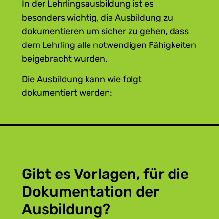
In der Lehrlingsausbildung ist es
besonders wichtig, die Ausbildung zu
dokumentieren um sicher zu gehen, dass
dem Lehrling alle notwendigen Fähigkeiten
beigebracht wurden.
Die Ausbildung kann wie folgt
dokumentiert werden:
Markieren Sie einzelne
Berufsbildpositionen im
Ausbildungsplan oder haken Sie diese
ab.
In einer
Ausbildungsdokumentation
Gibt es Vorlagen, für die
kann alles eingetragen werden, was
bereits gelernt wurde (elektronisch
Dokumentation der
oder händisch).
Ausbildung?
Auch die Lehrlingsmappe kann