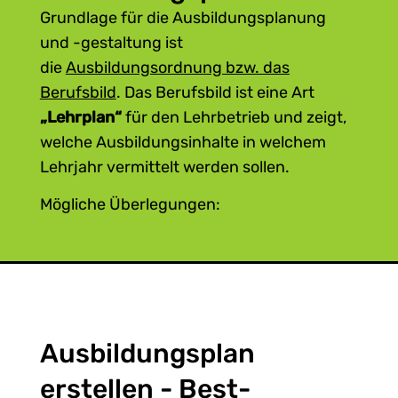
Grundlage für die Ausbildungsplanung
und -gestaltung ist
die
Ausbildungsordnung bzw. das
Berufsbild
. Das Berufsbild ist eine Art
„Lehrplan“
für den Lehrbetrieb und zeigt,
welche Ausbildungsinhalte in welchem
Lehrjahr vermittelt werden sollen.
Mögliche Überlegungen:
Wer bildet den Lehrling aus? Wird es
einen Ausbilder bzw. eine Ausbilderin
geben oder mehrere?
Wer ist die erste Ansprechperson für
den Lehrling? An wen kann sich Ihr
Ausbildungsplan
Lehrling wenden, wenn er/sie
Probleme hat?
erstellen - Best-