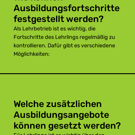
Ausbildungsfortschritte
festgestellt werden?
Als Lehrbetrieb ist es wichtig, die
Fortschritte des Lehrlings regelmäßig zu
kontrollieren. Dafür gibt es verschiedene
Möglichkeiten:
Beobachten Sie den Lehrling während
der Arbeit.
Stellen sie während der Arbeit
ergänzende Fragen, z. B.: „Was
würdest du machen, wenn …
Welche zusätzlichen
passiert?“ „Warum machst du das
so?“ „Geht es auch anders, welche
Ausbildungsangebote
Alternativen bieten sich an?“
können gesetzt werden?
Geben Sie Arbeitsaufträge und