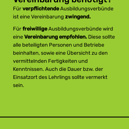
weiterhin vom Lehrberechtigten
Für
verpflichtende
Ausbildungsverbünde
bezahlt.
ist eine Vereinbarung
zwingend.
Die Kosten der Ausbildung im
Für
freiwillige
Ausbildungsverbünde wird
Ausbildungsverbund trägt der
eine
Vereinbarung empfohlen.
Diese sollte
Lehrberechtigte, dem Lehrling dürfen
alle beteiligten Personen und Betriebe
keine zusätzlichen Kosten entstehen.
beinhalten, sowie eine Übersicht zu den
Die Ausbildung im
vermittelnden Fertigkeiten und
Ausbildungsverbund gilt als
Kenntnissen. Auch die Dauer bzw. der
Arbeitszeit.
Einsatzort des Lehrlings sollte vermerkt
sein.