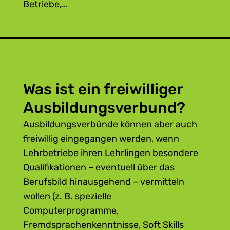
Betriebe,…
… in denen bestimmte Maschinen zur
Ausbildung fehlen oder gewisse
Tätigkeiten nicht durchgeführt werden
oder ausgegliedert wurden. Durch die
Ausbildung im Verbund wird vor allem für
Was ist ein freiwilliger
spezialisierte Klein- und Mittelbetriebe die
Lehrlingsausbildung erleichtert.
Ausbildungsverbund?
Die Ausbildung ist dann zulässig, wenn
Ausbildungsverbünde können aber auch
ergänzende Ausbildungsmaßnahmen in
freiwillig eingegangen werden, wenn
einem anderen hierfür geeigneten Betrieb
Lehrbetriebe ihren Lehrlingen besondere
oder einer anderen hierfür geeigneten
Qualifikationen – eventuell über das
Einrichtung (z.B. WIFI, bfi) erfolgen.
Berufsbild hinausgehend – vermitteln
wollen (z. B. spezielle
Computerprogramme,
Die für den Lehrberuf
wesentlichen
Fremdsprachenkenntnisse, Soft Skills