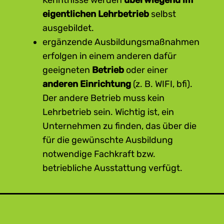
Kenntnisse werden
überwiegend im
eigentlichen Lehrbetrieb
selbst
ausgebildet.
ergänzende Ausbildungsmaßnahmen
erfolgen in einem anderen dafür
geeigneten
Betrieb
oder einer
anderen Einrichtung
(z. B. WIFI, bfi).
Der andere Betrieb muss kein
Lehrbetrieb sein. Wichtig ist, ein
Unternehmen zu finden, das über die
für die gewünschte Ausbildung
notwendige Fachkraft bzw.
betriebliche Ausstattung verfügt.
Vereinbarungen im Rahmen des
Ausbildungsverbundes werden im
Lehrvertrag oder in einer speziellen
Vereinbarung dokumentiert. Darin