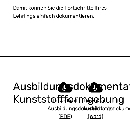
Damit können Sie die Fortschritte Ihres
Lehrlings einfach dokumentieren.
Ausbildungsdokumenta
Kunststoffformgebung
Download
Download
Ausbildungsdokumentation
Ausbildungsdokume
(PDF)
(Word)