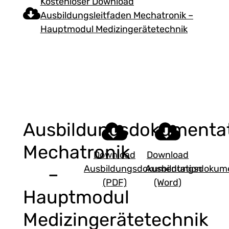
Kostenloser Download
Ausbildungsleitfaden Mechatronik –
Hauptmodul Medizingerätetechnik
Ausbildungsdokumenta
Mechatronik
Download
Download
Ausbildungsdokumentation
Ausbildungsdokume
–
(PDF)
(Word)
Hauptmodul
Medizingerätetechnik