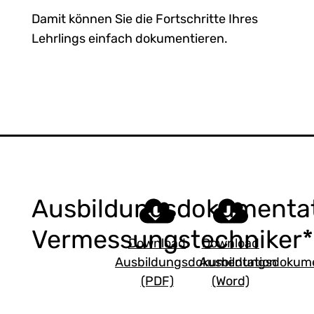
Damit können Sie die Fortschritte Ihres
Lehrlings einfach dokumentieren.
Ausbildungsdokumenta
Vermessungstechniker*
Download
Download
Ausbildungsdokumentation
Ausbildungsdokume
(PDF)
(Word)