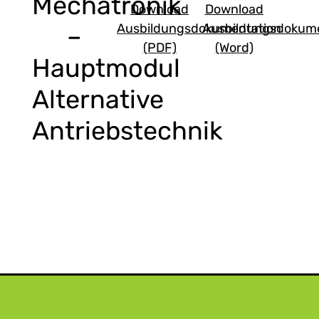
Mechatronik
Download
Download
Ausbildungsdokumentation
Ausbildungsdokume
–
(PDF)
(Word)
Hauptmodul
Alternative
Antriebstechnik