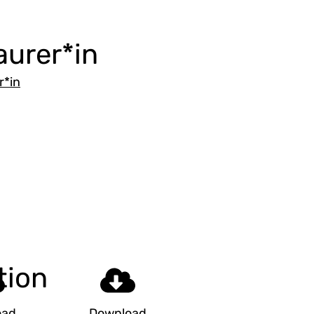
aurer*in
r*in
tion
oad
Download