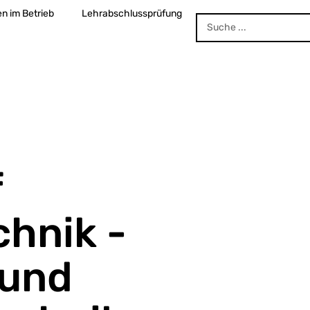
en im Betrieb
Lehrabschlussprüfung
f
chnik -
 und