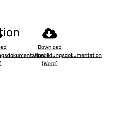
tion
oad
Download
ngsdokumentation
Ausbildungsdokumentation
)
(Word)