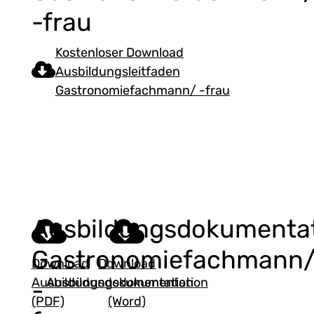
-frau
Kostenloser Download
Ausbildungsleitfaden
Gastronomiefachmann/ -frau
Ausbildungsdokumenta
Gastronomiefachmann
Download
Download
Ausbildungsdokumentation
Ausbildungsdokumentation
-
(PDF)
(Word)