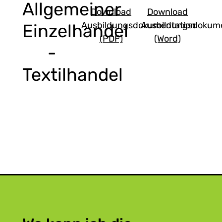
Allgemeiner
Download
Download
Ausbildungsdokumentation
Ausbildungsdokume
Einzelhandel
(PDF)
(Word)
-
Textilhandel