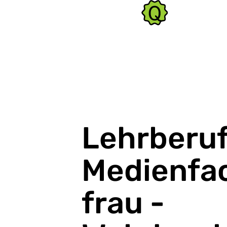
Lehrberu
Medienfa
frau -