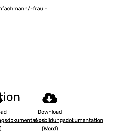
enfachmann/-frau -
tion
oad
Download
ngsdokumentation
Ausbildungsdokumentation
)
(Word)